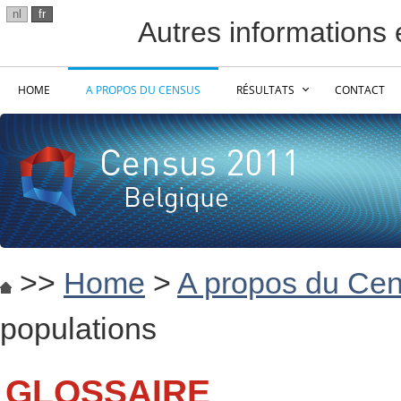
nl
fr
Autres informations e
HOME
A PROPOS DU CENSUS
RÉSULTATS
CONTACT
>>
Home
>
A propos du Ce
populations
GLOSSAIRE